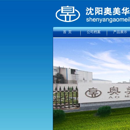
首 页
公司档案
产品展示