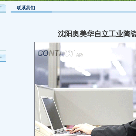
联系我们
沈阳奥美华自立工业陶